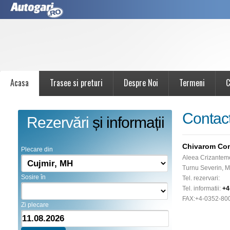
Acasa
Trasee si preturi
Despre Noi
Termeni
C
Contac
Rezervări
și informații
Chivarom Co
Plecare din
Aleea Crizantemel
Turnu Severin, M
Sosire în
Tel. rezervari:
Tel. informatii:
+4
FAX:
+4-0352-80
Zi plecare