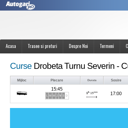
Acasa
Trasee si preturi
Despre Noi
Termeni
C
Curse
Drobeta Turnu Severin - C
Mijloc
Plecare
Sosire
Durata
15:45
h
min
17:00
1
15
L
M
M
J
V
S
D