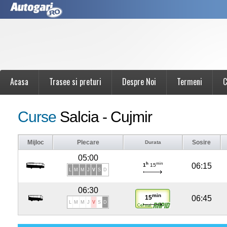
Acasa
Trasee si preturi
Despre Noi
Termeni
C
Curse
Salcia - Cujmir
Mijloc
Plecare
Sosire
Durata
05:00
h
min
06:15
1
15
L
M
M
J
V
S
D
06:30
min
06:45
15
L
M
M
J
V
S
D