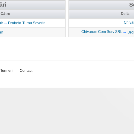
ări
S
Către
De la
Chiva
ir
Drobeta-Turnu Severin
Chivarom Com Serv SRL
ir
Dro
Termeni
Contact