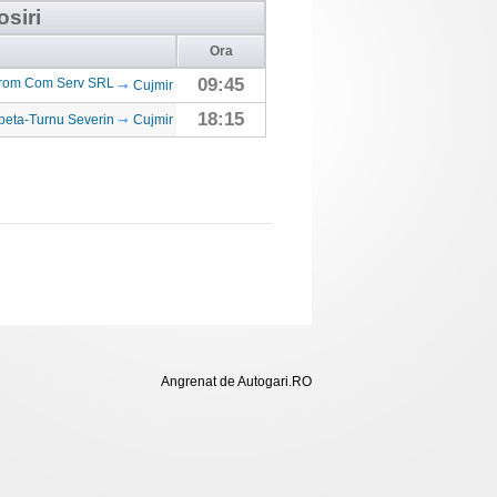
osiri
Ora
09:45
rom Com Serv SRL
Cujmir
18:15
beta-Turnu Severin
Cujmir
Angrenat de Autogari.RO