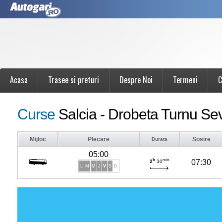
Acasa
Trasee si preturi
Despre Noi
Termeni
C
Curse
Salcia - Drobeta Turnu Se
Mijloc
Plecare
Sosire
Durata
05:00
h
min
07:30
2
30
L
M
M
J
V
S
D